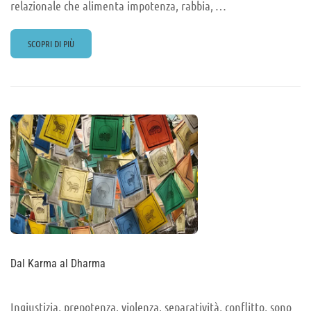
relazionale che alimenta impotenza, rabbia, …
READ
SCOPRI DI PIÙ
MORE
ABOUT
IL
DOPPIO
LEGAME
Dal Karma al Dharma
Ingiustizia, prepotenza, violenza, separatività, conflitto, sono