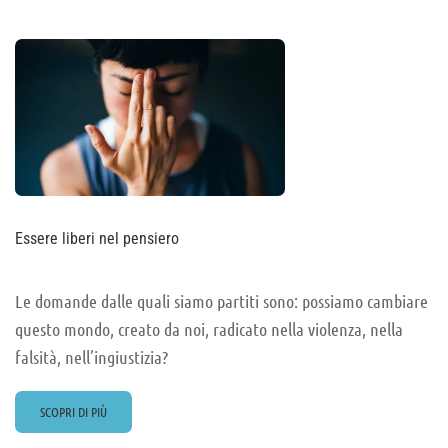
MAESTRO
BORIS
PORENA
Essere liberi nel pensiero
Le domande dalle quali siamo partiti sono: possiamo cambiare
questo mondo, creato da noi, radicato nella violenza, nella
falsità, nell’ingiustizia?
READ
SCOPRI DI PIÙ
MORE