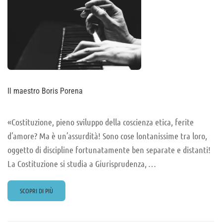
NEOLIBERISMO
Il maestro Boris Porena
«Costituzione, pieno sviluppo della coscienza etica, ferite
d’amore? Ma è un’assurdità! Sono cose lontanissime tra loro,
oggetto di discipline fortunatamente ben separate e distanti!
La Costituzione si studia a Giurisprudenza, …
READ
SCOPRI DI PIÙ
MORE
ABOUT
IL