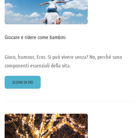
Giocare e ridere come bambini
Gioco, humour, Eros. Si può vivere senza? No, perché sono
componenti essenziali della vita.
READ
SCOPRI DI PIÙ
MORE
ABOUT
GIOCARE
E
RIDERE
COME
BAMBINI