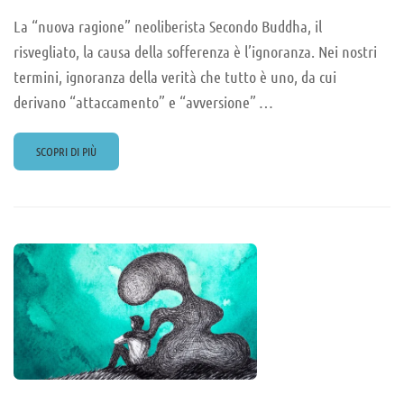
La “nuova ragione” neoliberista Secondo Buddha, il
risvegliato, la causa della sofferenza è l’ignoranza. Nei nostri
termini, ignoranza della verità che tutto è uno, da cui
derivano “attaccamento” e “avversione” …
READ
SCOPRI DI PIÙ
MORE
ABOUT
RITROVARE
IL
QUI