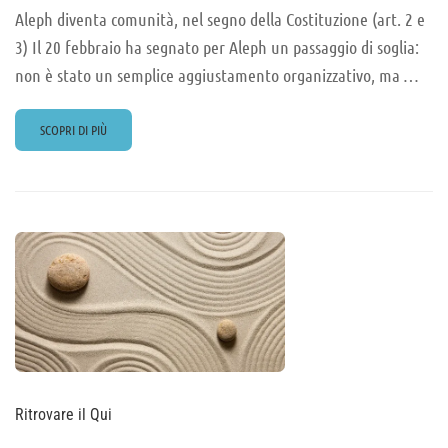
Aleph diventa comunità, nel segno della Costituzione (art. 2 e
3) Il 20 febbraio ha segnato per Aleph un passaggio di soglia:
non è stato un semplice aggiustamento organizzativo, ma …
READ
SCOPRI DI PIÙ
MORE
ABOUT
DAL
“PAGARE”
AL
“DONARE”
Ritrovare il Qui