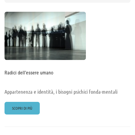
Radici dell’essere umano
Appartenenza e identità, i bisogni psichici fonda-mentali
READ
SCOPRI DI PIÙ
MORE
ABOUT
RADICI
DELL’ESSERE