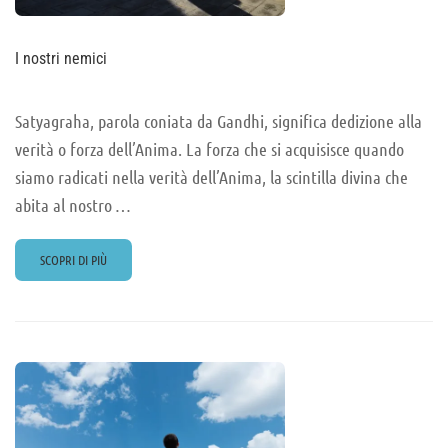
I nostri nemici
Satyagraha, parola coniata da Gandhi, significa dedizione alla
verità o forza dell’Anima. La forza che si acquisisce quando
siamo radicati nella verità dell’Anima, la scintilla divina che
abita al nostro …
READ
SCOPRI DI PIÙ
MORE
ABOUT
I
NOSTRI
NEMICI