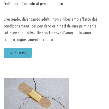
Dall’amore frustrato al pensiero unico
Crescendo, diventando adulti, non ci liberiamo affatto dai
condizionamenti del pensiero originati da una primigenia
sofferenza emotiva. Una sofferenza d’amore. Un amore
tradito, ingiustamente tradito.
READ
SCOPRI DI PIÙ
MORE
ABOUT
DALL’AMORE
FRUSTRATO
AL
PENSIERO
UNICO