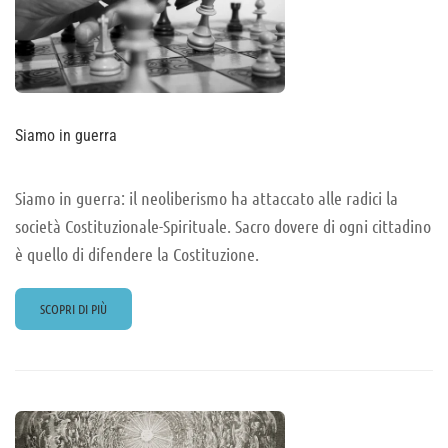
Siamo in guerra
Siamo in guerra: il neoliberismo ha attaccato alle radici la
società Costituzionale-Spirituale. Sacro dovere di ogni cittadino
è quello di difendere la Costituzione.
READ
SCOPRI DI PIÙ
MORE
ABOUT
SIAMO
IN
GUERRA