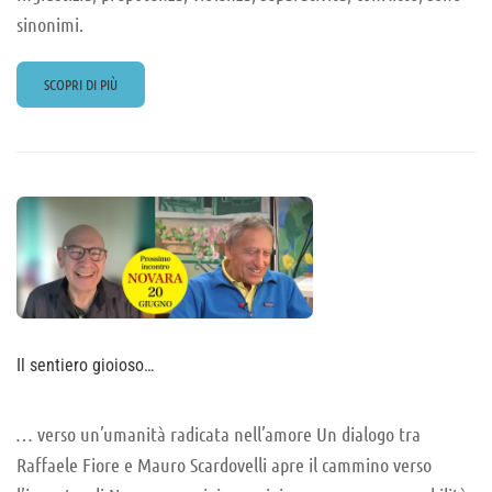
sinonimi.
READ
SCOPRI DI PIÙ
MORE
ABOUT
DAL
KARMA
AL
DHARMA
Il sentiero gioioso…
… verso un’umanità radicata nell’amore Un dialogo tra
Raffaele Fiore e Mauro Scardovelli apre il cammino verso