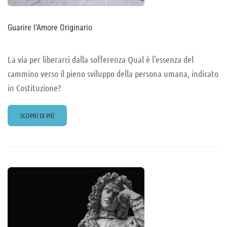
Guarire l’Amore Originario
La via per liberarci dalla sofferenza Qual è l’essenza del
cammino verso il pieno sviluppo della persona umana, indicato
in Costituzione?
READ
SCOPRI DI PIÙ
MORE
ABOUT
GUARIRE
L’AMORE
ORIGINARIO