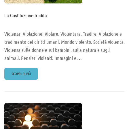
La Costituzione tradita
Violenza. Violazione. Violare. Violentare. Tradire. Violazione e
tradimento dei diritti umani. Mondo violento. Società violenta.
Violenza sulle donne e sui bambini, sulla natura e sugli
animali. Pensieri violenti. Immagini e …
READ
SCOPRI DI PIÙ
MORE
ABOUT
LA
COSTITUZIONE
TRADITA