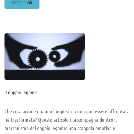
READ
SCOPRI DI PIÙ
MORE
ABOUT
LE
FONTI
DEL
DIRITTO
Il doppio legame
Che cosa accade quando l’ingiustizia non può essere affrontata
né trasformata? Questo articolo ci accompagna dentro il
meccanismo del doppio legame: una trappola emotiva e