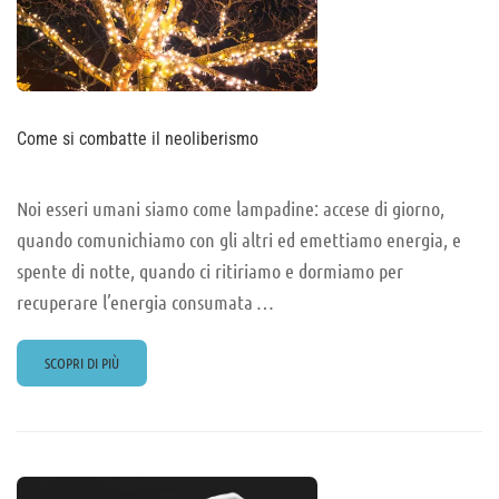
Come si combatte il neoliberismo
Noi esseri umani siamo come lampadine: accese di giorno,
quando comunichiamo con gli altri ed emettiamo energia, e
spente di notte, quando ci ritiriamo e dormiamo per
recuperare l’energia consumata …
READ
SCOPRI DI PIÙ
MORE
ABOUT
COME
SI
COMBATTE
IL