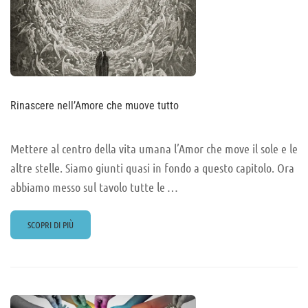
Rinascere nell’Amore che muove tutto
Mettere al centro della vita umana l’Amor che move il sole e le
altre stelle. Siamo giunti quasi in fondo a questo capitolo. Ora
abbiamo messo sul tavolo tutte le …
READ
SCOPRI DI PIÙ
MORE
ABOUT
RINASCERE
NELL’AMORE
CHE
MUOVE