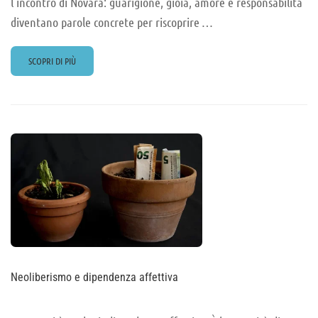
l’incontro di Novara: guarigione, gioia, amore e responsabilità
diventano parole concrete per riscoprire …
READ
SCOPRI DI PIÙ
MORE
ABOUT
IL
SENTIERO
GIOIOSO…
Neoliberismo e dipendenza affettiva