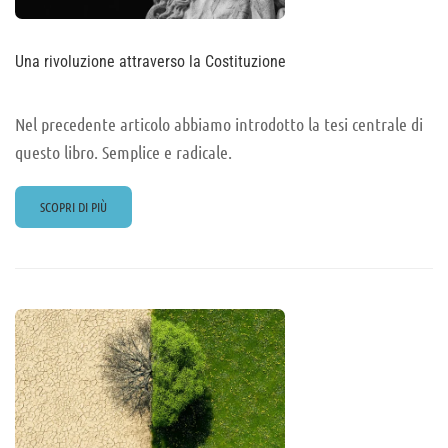
Una rivoluzione attraverso la Costituzione
Nel precedente articolo abbiamo introdotto la tesi centrale di
questo libro. Semplice e radicale.
READ
SCOPRI DI PIÙ
MORE
ABOUT
UNA
RIVOLUZIONE
ATTRAVERSO
LA
COSTITUZIONE