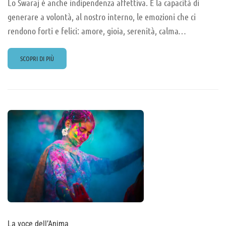
Lo Swaraj è anche indipendenza affettiva. È la capacità di
generare a volontà, al nostro interno, le emozioni che ci
rendono forti e felici: amore, gioia, serenità, calma…
READ
SCOPRI DI PIÙ
MORE
ABOUT
NEOLIBERISMO
E
DIPENDENZA
AFFETTIVA
La voce dell’Anima