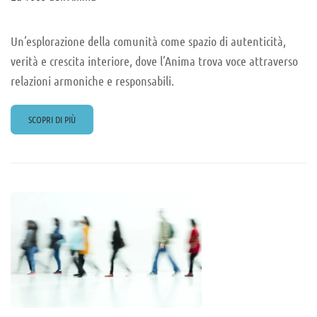
Un’esplorazione della comunità come spazio di autenticità,
verità e crescita interiore, dove l’Anima trova voce attraverso
relazioni armoniche e responsabili.
READ
SCOPRI DI PIÙ
MORE
ABOUT
LA
VOCE
DELL’ANIMA