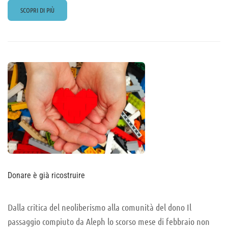
READ
SCOPRI DI PIÙ
MORE
ABOUT
GESÙ,
BUDDHA
E
IL
PENSIERO
Donare è già ricostruire
Dalla critica del neoliberismo alla comunità del dono Il
passaggio compiuto da Aleph lo scorso mese di febbraio non