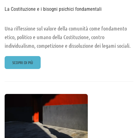
La Costituzione e i bisogni psichici fondamentali
Una riflessione sul valore della comunità come fondamento
etico, politico e umano della Costituzione, contro
individualismo, competizione e dissoluzione dei legami sociali.
READ
SCOPRI DI PIÙ
MORE
ABOUT
LA
COSTITUZIONE
E
I
BISOGNI
PSICHICI
FONDAMENTALI