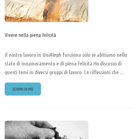
Vivere nella piena felicità
Il nostro lavoro in UniAleph funziona solo se abitiamo nello
stato di innamoramento e di piena felicità Ho discusso di
questi temi in diversi gruppi di lavoro. Le riflessioni che …
READ
SCOPRI DI PIÙ
MORE
ABOUT
VIVERE
NELLA
PIENA
FELICITÀ