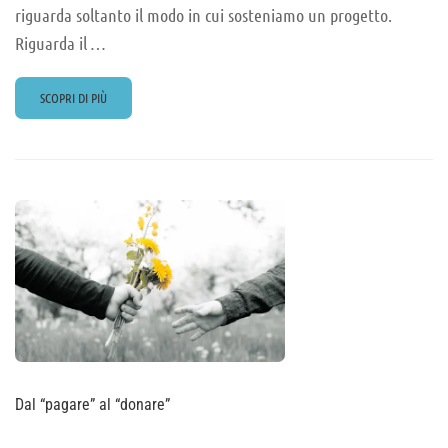
riguarda soltanto il modo in cui sosteniamo un progetto.
Riguarda il …
READ
SCOPRI DI PIÙ
MORE
ABOUT
DONARE
È
GIÀ
RICOSTRUIRE
Dal “pagare” al “donare”