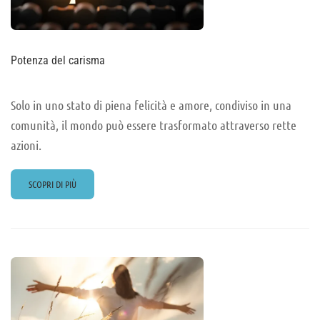
Potenza del carisma
Solo in uno stato di piena felicità e amore, condiviso in una
comunità, il mondo può essere trasformato attraverso rette
azioni.
READ
SCOPRI DI PIÙ
MORE
ABOUT
POTENZA
DEL
CARISMA