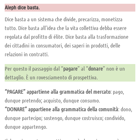
Aleph dice basta.
Dice basta a un sistema che divide, precarizza, monetizza
tutto. Dice basta all’idea che la vita collettiva debba essere
regolata dal profitto di élite. Dice basta alla trasformazione
dei cittadini in consumatori, dei saperi in prodotti, delle
relazioni in contratti.
Per questo il passaggio dal “
pagare
” al “
donare
” non è un
dettaglio. È un rovesciamento di prospettiva.
“PAGARE” appartiene alla grammatica del mercato
: pago,
dunque pretendo; acquisto, dunque consumo.
“DONARE” appartiene alla grammatica della comunità
: dono,
dunque partecipo; sostengo, dunque costruisco; condivido,
dunque appartengo.