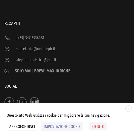
RECAPITI
[+39] 347 6536988
segreteria@unialeph.it
alephumanistica@pec.it
SOLO MAIL BREVI! MAX 10 RIGHE
SOCIAL
X
Questo sito Web utilizza i cookie per migliorare la tua navigazione.
APPROFONDISCI
IMPOSTAZIONE COOKIE
RIFIUTO
© UNIALEPH Libera Università popolare | by
WEB'S RIVER