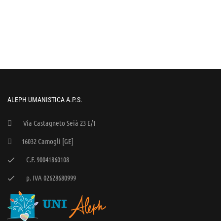
ALEPH UMANISTICA A.P.S.
Via Castagneto Seià 23 E/1
16032 Camogli [GE]
C.F. 90041860108
p. IVA 02628680999