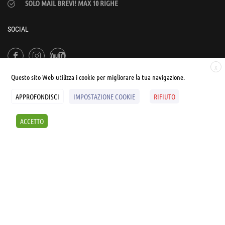
SOLO MAIL BREVI! MAX 10 RIGHE
SOCIAL
X
Questo sito Web utilizza i cookie per migliorare la tua navigazione.
APPROFONDISCI
IMPOSTAZIONE COOKIE
RIFIUTO
© UNIALEPH Libera Università popolare | by
WEB'S RIVER
ACCETTO
Sintesi e liberatorie
Policy
Cookies Policy
SCOPRI I SEMINARI