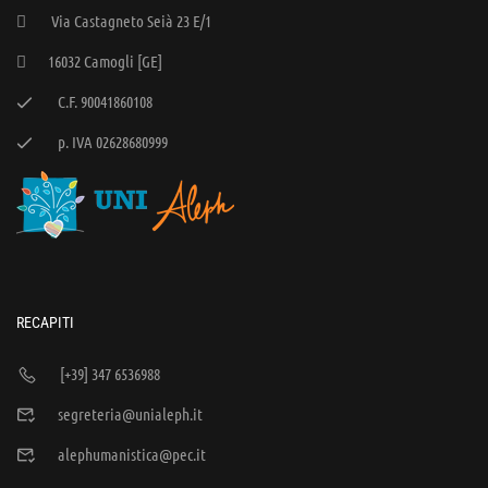
Via Castagneto Seià 23 E/1
16032 Camogli [GE]
C.F. 90041860108
p. IVA 02628680999
RECAPITI
[+39] 347 6536988
segreteria@unialeph.it
alephumanistica@pec.it