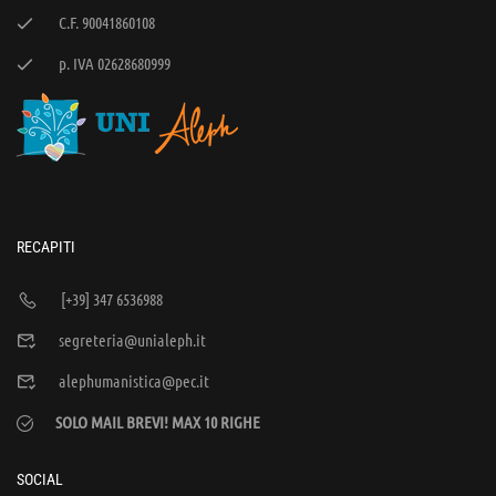
C.F. 90041860108
p. IVA 02628680999
RECAPITI
[+39] 347 6536988
segreteria@unialeph.it
alephumanistica@pec.it
SOLO MAIL BREVI! MAX 10 RIGHE
SOCIAL