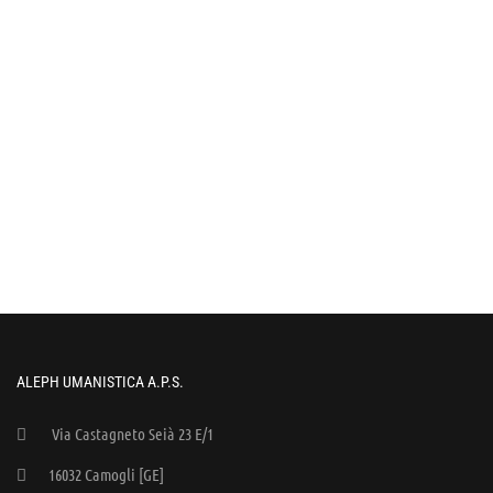
ALEPH UMANISTICA A.P.S.
Via Castagneto Seià 23 E/1
16032 Camogli [GE]