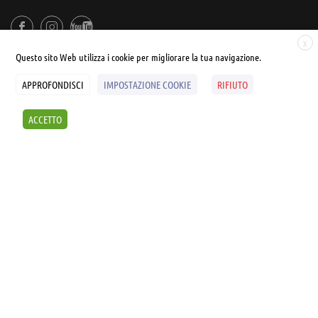
X
Questo sito Web utilizza i cookie per migliorare la tua navigazione.
APPROFONDISCI
IMPOSTAZIONE COOKIE
RIFIUTO
© UNIALEPH Libera Università popolare | by
WEB'S RIVER
ACCETTO
Sintesi e liberatorie
Policy
Cookies Policy
SCOPRI I SEMINARI