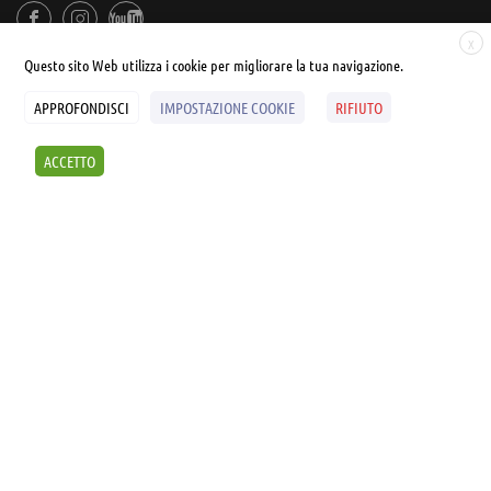
X
Questo sito Web utilizza i cookie per migliorare la tua navigazione.
APPROFONDISCI
IMPOSTAZIONE COOKIE
RIFIUTO
© UNIALEPH Libera Università popolare | by
WEB'S RIVER
ACCETTO
Sintesi e liberatorie
Policy
Cookies Policy
SCOPRI I SEMINARI