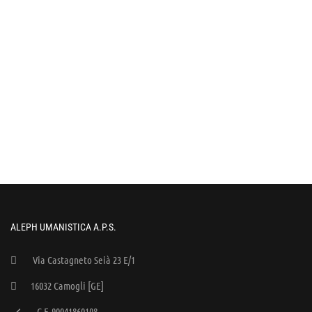
ALEPH UMANISTICA A.P.S.
Via Castagneto Seià 23 E/1
16032 Camogli [GE]
C.F. 90041860108