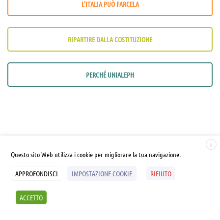
L'ITALIA PUÒ FARCELA
RIPARTIRE DALLA COSTITUZIONE
PERCHÉ UNIALEPH
X
Questo sito Web utilizza i cookie per migliorare la tua navigazione.
ALEPH UMANISTICA A.P.S.
APPROFONDISCI
IMPOSTAZIONE COOKIE
RIFIUTO
Via Castagneto Seià 23 E/1
ACCETTO
16032 Camogli [GE]