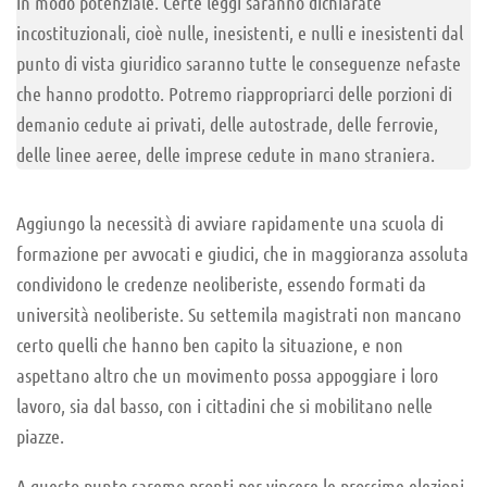
in modo potenziale. Certe leggi saranno dichiarate
incostituzionali, cioè nulle, inesistenti, e nulli e inesistenti dal
punto di vista giuridico saranno tutte le conseguenze nefaste
che hanno prodotto. Potremo riappropriarci delle porzioni di
demanio cedute ai privati, delle autostrade, delle ferrovie,
delle linee aeree, delle imprese cedute in mano straniera.
Aggiungo la necessità di avviare rapidamente una scuola di
formazione per avvocati e giudici, che in maggioranza assoluta
condividono le credenze neoliberiste, essendo formati da
università neoliberiste. Su settemila magistrati non mancano
certo quelli che hanno ben capito la situazione, e non
aspettano altro che un movimento possa appoggiare i loro
lavoro, sia dal basso, con i cittadini che si mobilitano nelle
piazze.
A questo punto saremo pronti per vincere le prossime elezioni.