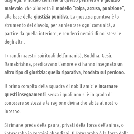
malevolo
, che alimenta il
modello “colpa, accusa, punizione”
,
alla base della
giustizia punitiva
. La giustizia punitiva è lo
strumento del diavolo, per annientare ogni comunità, a
partire da quella interiore, e renderci nemici di noi stessi e
degli altri.
I grandi maestri spirituali dell’umanità, Buddha, Gesù,
Ramakrishna, predicavano l’amore e ci hanno insegnato
un
altro tipo di giustizia: quella riparativa
,
fondata sul perdono.
Il primo compito della squadra di nobili amici è
incarnare
questi insegnamenti
, senza i quali non si è in grado di
conoscere se stessi e la ragione divina che abita al nostro
interno.
Si rimane preda della paura, privati della forza dell’anima, o
Satyagraha in termini ghandiani. Il Satyagraha è la forza della