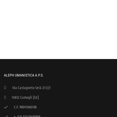
ALEPH UMANISTICA A.P.S.
Via Castagneto Seià 23 E/1
16032 Camogli [GE]
C.F. 90041860108
p. IVA 02628680999