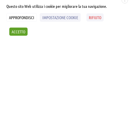
X
Questo sito Web utilizza i cookie per migliorare la tua navigazione.
APPROFONDISCI
IMPOSTAZIONE COOKIE
RIFIUTO
© UNIALEPH Libera Università popolare | by
WEB'S RIVER
ACCETTO
Sintesi e liberatorie
Policy
Cookies Policy
SCOPRI I SEMINARI