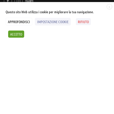
X
Questo sito Web utilizza i cookie per migliorare la tua navigazione.
APPROFONDISCI
IMPOSTAZIONE COOKIE
RIFIUTO
© UNIALEPH Libera Università popolare | by
WEB'S RIVER
ACCETTO
Sintesi e liberatorie
Policy
Cookies Policy
SCOPRI I SEMINARI