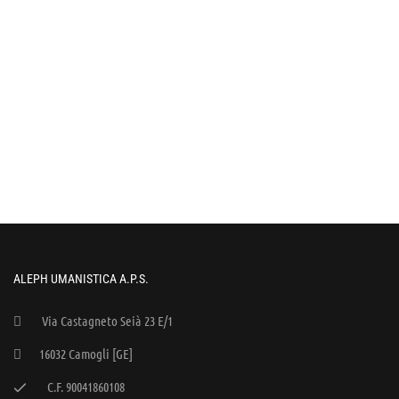
ALEPH UMANISTICA A.P.S.
Via Castagneto Seià 23 E/1
16032 Camogli [GE]
C.F. 90041860108