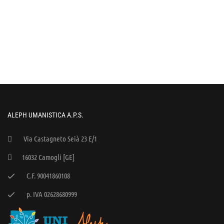
ALEPH UMANISTICA A.P.S.
Via Castagneto Seià 23 E/1
16032 Camogli [GE]
C.F. 90041860108
p. IVA 02628680999