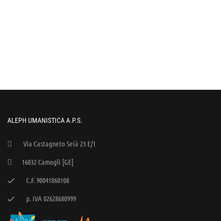
ALEPH UMANISTICA A.P.S.
Via Castagneto Seià 23 E/1
16032 Camogli [GE]
C.F. 90041860108
p. IVA 02628680999