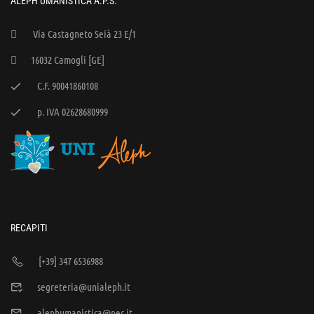
ALEPH UMANISTICA A.P.S.
Via Castagneto Seià 23 E/1
16032 Camogli [GE]
C.F. 90041860108
p. IVA 02628680999
RECAPITI
[+39] 347 6536988
segreteria@unialeph.it
alephumanistica@pec.it