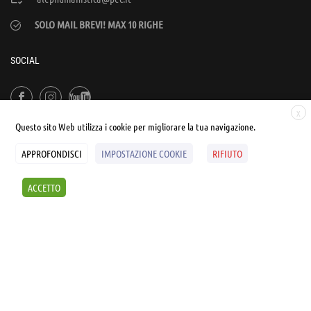
SOLO MAIL BREVI! MAX 10 RIGHE
SOCIAL
X
Questo sito Web utilizza i cookie per migliorare la tua navigazione.
APPROFONDISCI
IMPOSTAZIONE COOKIE
RIFIUTO
© UNIALEPH Libera Università popolare | by
WEB'S RIVER
ACCETTO
Sintesi e liberatorie
Policy
Cookies Policy
SCOPRI I SEMINARI