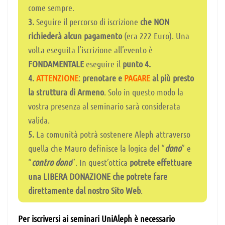
come sempre.
3.
Seguire il percorso di iscrizione
che NON
richiederà alcun pagamento
(era 222 Euro). Una
volta eseguita l’iscrizione all’evento è
FONDAMENTALE
eseguire il
punto 4.
4.
ATTENZIONE
:
prenotare e
PAGARE
al più presto
la struttura di Armeno
. Solo in questo modo la
vostra presenza al seminario sarà considerata
valida.
5.
La comunità potrà sostenere Aleph attraverso
quella che Mauro definisce la logica del “
dono
” e
“
contro dono
”. In quest’ottica
potrete effettuare
una LIBERA DONAZIONE che potrete fare
direttamente dal nostro Sito Web
.
Per iscriversi ai seminari UniAleph è necessario