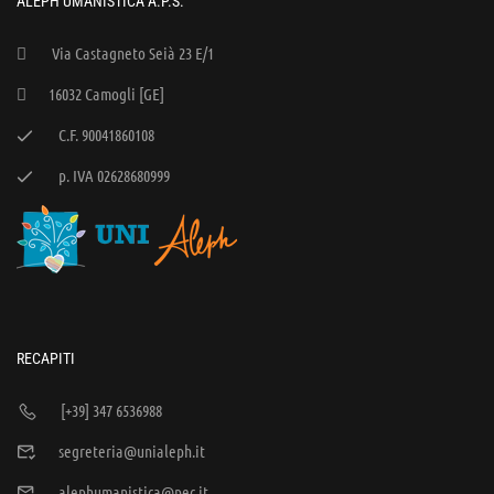
ALEPH UMANISTICA A.P.S.
Via Castagneto Seià 23 E/1
16032 Camogli [GE]
C.F. 90041860108
p. IVA 02628680999
RECAPITI
[+39] 347 6536988
segreteria@unialeph.it
alephumanistica@pec.it