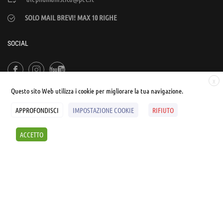
SOLO MAIL BREVI! MAX 10 RIGHE
SOCIAL
X
Questo sito Web utilizza i cookie per migliorare la tua navigazione.
APPROFONDISCI
IMPOSTAZIONE COOKIE
RIFIUTO
© UNIALEPH Libera Università popolare | by
WEB'S RIVER
ACCETTO
Sintesi e liberatorie
Policy
Cookies Policy
SCOPRI I SEMINARI