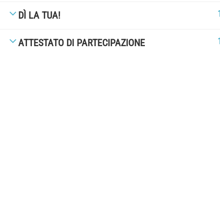
© UNIALEPH Libera Università popolare | by
WEB'S RIVER
DÌ LA TUA!
ATTESTATO DI PARTECIPAZIONE