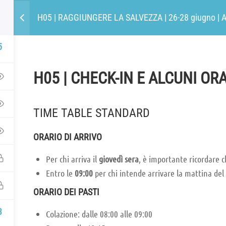
H05 | RAGGIUNGERE LA SALVEZZA | 26-28 giugno | 
LE FONDAMENTA
5
UNIALEPH
AREA SOCI
PUBBLICAZIONI
39] 347 6536988
Perché Unialeph
H05 | CHECK-IN E ALCUNI ORA
greteria@unialeph.it
I testi fondativi
ephumanistica@pec.it
Attuare la Costituzione ed Unialeph
TIME TABLE STANDARD
Dalla PNL classica ad Unialeph, passand
LO MAIL BREVI! MAX 10 RIGHE
Aleph
ORARIO DI ARRIVO
Per chi arriva il
giovedì sera
, è importante ricordare 
Entro le
09:00
per chi intende arrivare la mattina del
ORARIO DEI PASTI
3
Colazione: dalle 08:00 alle 09:00