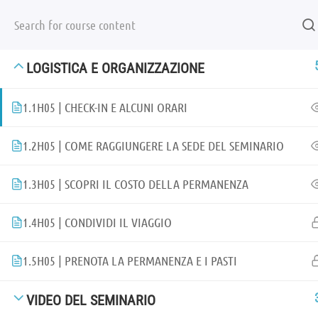
ALEPH UMANISTICA A.P.S.
[+39] 347 6536988
ALEPH UMANISTICA A.P.S.
RECAPITI
LOGISTICA E ORGANIZZAZIONE
Via Castagneto Seià 23 E/1
[+
16032 Camogli [GE]
se
1.1
H05 | CHECK-IN E ALCUNI ORARI
C.F. 90041860108
al
1.2
H05 | COME RAGGIUNGERE LA SEDE DEL SEMINARIO
p. IVA 02628680999
SO
1.3
H05 | SCOPRI IL COSTO DELLA PERMANENZA
SOCIAL
1.4
H05 | CONDIVIDI IL VIAGGIO
1.5
H05 | PRENOTA LA PERMANENZA E I PASTI
VIDEO DEL SEMINARIO