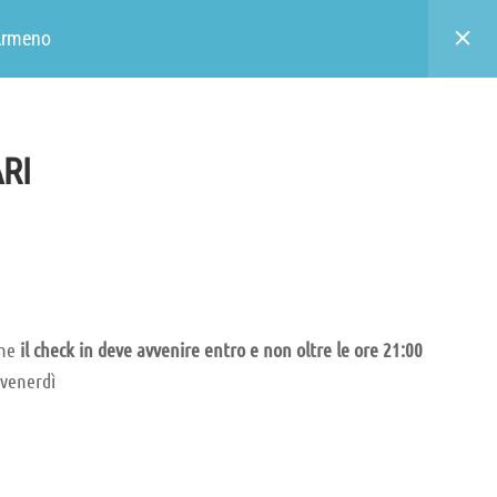
REGISTRATI |
Login
Armeno
TRASPARENZA
TRASPARENZA
CONTATTI
FAQS
MENU CART
CNUPI
RI
Bacheca soci
Statuto
o per
5 x MILLE
Bilanci
che
il check in deve avvenire entro e non oltre le ore 21:00
 venerdì