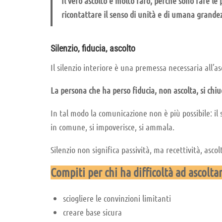
Il vero ascolto è molto raro, perché sono rare le 
ricontattare il senso di unità e di umana grande
Silenzio, fiducia, ascolto
Il silenzio interiore è una premessa necessaria all’asc
La persona che ha perso fiducia, non ascolta, si chiud
In tal modo la comunicazione non è più possibile: il
in comune, si impoverisce, si ammala.
Silenzio non significa passività, ma recettività, ascol
Compiti per chi ha difficoltà ad ascolta
sciogliere le convinzioni limitanti
creare base sicura