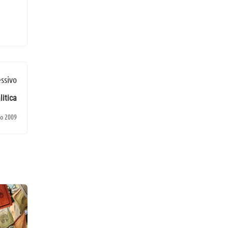
ssivo
itica
o 2009