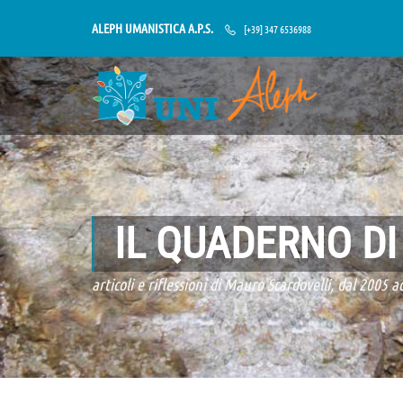
ALEPH UMANISTICA A.P.S.
[+39] 347 6536988
IL QUADERNO D
articoli e riflessioni di Mauro Scardovelli, dal 2005 a