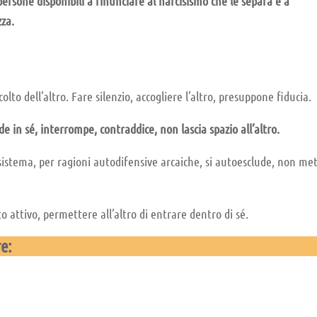
persone disponibili a rinunciare al narcisismo che le separa e a
zza.
olto dell’altro. Fare silenzio, accogliere l’altro, presuppone fiducia.
e in sé, interrompe, contraddice, non lascia spazio all’altro.
 sistema, per ragioni autodifensive arcaiche, si autoesclude, non me
to attivo, permettere all’altro di entrare dentro di sé.
re: