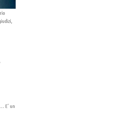
rio
iudizi,
e
e… E’ un