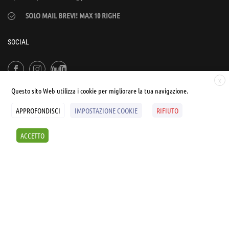
SOLO MAIL BREVI! MAX 10 RIGHE
SOCIAL
X
Questo sito Web utilizza i cookie per migliorare la tua navigazione.
APPROFONDISCI
IMPOSTAZIONE COOKIE
RIFIUTO
© UNIALEPH Libera Università popolare | by
WEB'S RIVER
ACCETTO
Sintesi e liberatorie
Policy
Cookies Policy
SCOPRI I SEMINARI