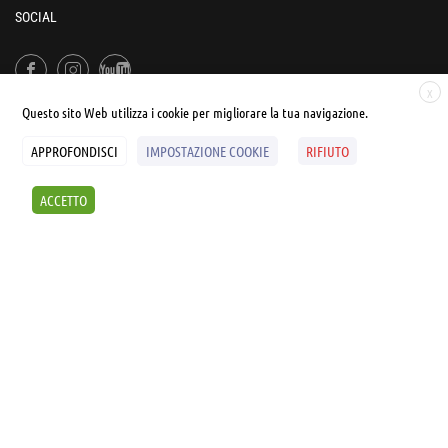
SOCIAL
X
Questo sito Web utilizza i cookie per migliorare la tua navigazione.
APPROFONDISCI
IMPOSTAZIONE COOKIE
RIFIUTO
© UNIALEPH Libera Università popolare | by
WEB'S RIVER
ACCETTO
Sintesi e liberatorie
Policy
Cookies Policy
SCOPRI I SEMINARI