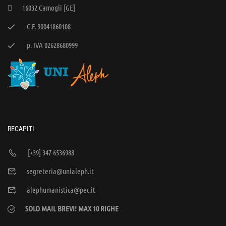
16032 Camogli [GE]
C.F. 90041860108
p. IVA 02628680999
RECAPITI
[+39] 347 6536988
segreteria@unialeph.it
alephumanistica@pec.it
SOLO MAIL BREVI! MAX 10 RIGHE