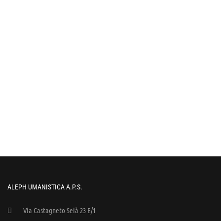
ALEPH UMANISTICA A.P.S.
Via Castagneto Seià 23 E/1