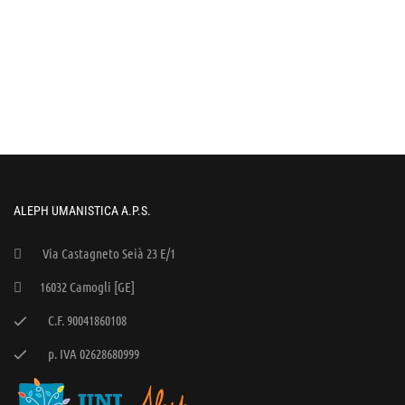
ALEPH UMANISTICA A.P.S.
Via Castagneto Seià 23 E/1
16032 Camogli [GE]
C.F. 90041860108
p. IVA 02628680999