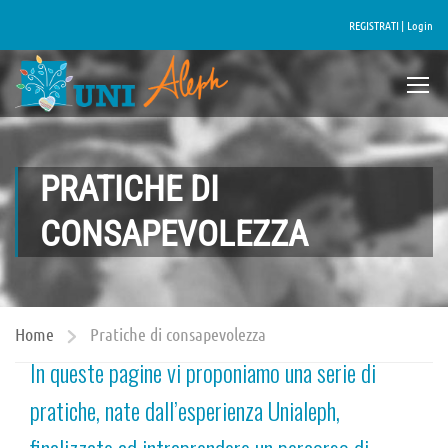
REGISTRATI |
Login
PRATICHE DI
CONSAPEVOLEZZA
Home
Pratiche di consapevolezza
In queste pagine vi proponiamo una serie di
pratiche, nate dall’esperienza Unialeph,