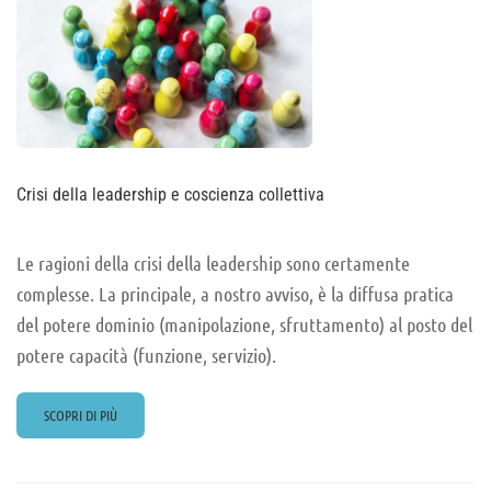
Crisi della leadership e coscienza collettiva
Le ragioni della crisi della leadership sono certamente
complesse. La principale, a nostro avviso, è la diffusa pratica
del potere dominio (manipolazione, sfruttamento) al posto del
potere capacità (funzione, servizio).
READ
SCOPRI DI PIÙ
MORE
ABOUT
CRISI