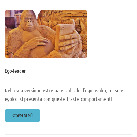
DELLA
LEADERSHIP
E
COSCIENZA
COLLETTIVA
Ego-leader
Nella sua versione estrema e radicale, l’ego-leader, o leader
egoico, si presenta con queste frasi e comportamenti:
READ
SCOPRI DI PIÙ
MORE
ABOUT
EGO-