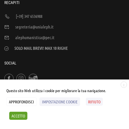
RECAPITI
[+39] 347 6536988
segreteria@unialeph.it
alephumanistica@pec.it
SOLO MAIL BREVI! MAX 10 RIGHE
SOCIAL
X
Questo sito Web utilizza i cookie per migliorare la tua navigazione.
APPROFONDISCI
IMPOSTAZIONE COOKIE
RIFIUTO
© UNIALEPH Libera Università popolare | by
WEB'S RIVER
ACCETTO
Sintesi e liberatorie
Policy
Cookies Policy