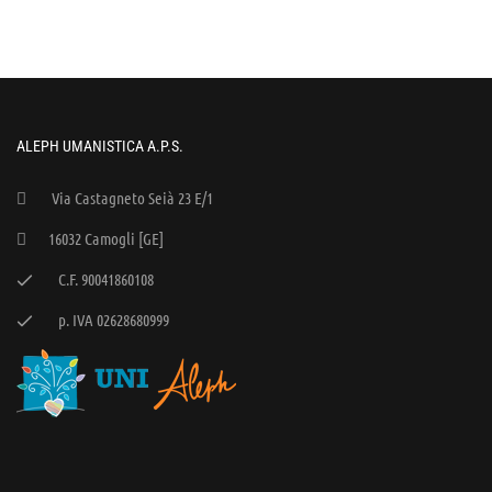
ALEPH UMANISTICA A.P.S.
Via Castagneto Seià 23 E/1
16032 Camogli [GE]
C.F. 90041860108
p. IVA 02628680999