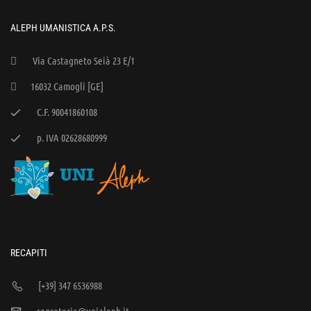
ALEPH UMANISTICA A.P.S.
Via Castagneto Seià 23 E/1
16032 Camogli [GE]
C.F. 90041860108
p. IVA 02628680999
RECAPITI
[+39] 347 6536988