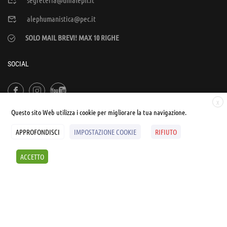
segreteria@unialeph.it
alephumanistica@pec.it
SOLO MAIL BREVI! MAX 10 RIGHE
SOCIAL
X
Questo sito Web utilizza i cookie per migliorare la tua navigazione.
APPROFONDISCI
IMPOSTAZIONE COOKIE
RIFIUTO
© UNIALEPH Libera Università popolare | by
WEB'S RIVER
ACCETTO
Sintesi e liberatorie
Policy
Cookies Policy