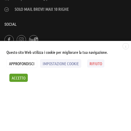
SOLO MAIL BREVI! MAX 10 RIGHE
SOCIAL
X
Questo sito Web utilizza i cookie per migliorare la tua navigazione.
APPROFONDISCI
IMPOSTAZIONE COOKIE
RIFIUTO
© UNIALEPH Libera Università popolare | by
WEB'S RIVER
ACCETTO
Sintesi e liberatorie
Policy
Cookies Policy
SCOPRI I SEMINARI