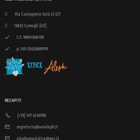
Via Castagneto Seià 23 E/1
16032 Camogli [GE]
C.F. 90041860108
p. IVA 02628680999
RECAPITI
[+39] 347 6536988
segreteria@unialeph.it
alephumanistica@pec.it