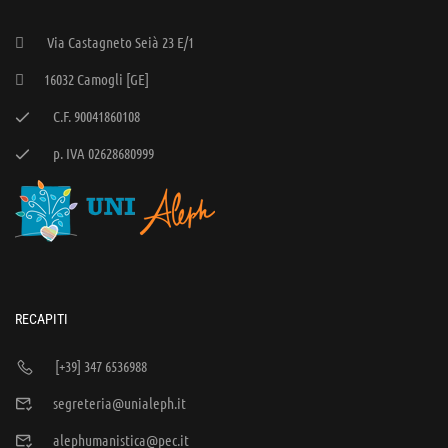
Via Castagneto Seià 23 E/1
16032 Camogli [GE]
C.F. 90041860108
p. IVA 02628680999
RECAPITI
[+39] 347 6536988
segreteria@unialeph.it
alephumanistica@pec.it