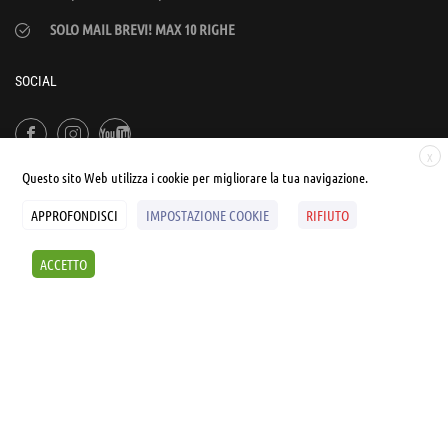
SOLO MAIL BREVI! MAX 10 RIGHE
SOCIAL
X
Questo sito Web utilizza i cookie per migliorare la tua navigazione.
APPROFONDISCI
IMPOSTAZIONE COOKIE
RIFIUTO
© UNIALEPH Libera Università popolare | by
WEB'S RIVER
ACCETTO
Sintesi e liberatorie
Policy
Cookies Policy
SCOPRI I SEMINARI