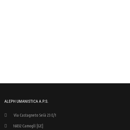
ALEPH UMANISTICA A.P.S.
Via Castagneto Seià 23 E/1
16032 Camogli [GE]