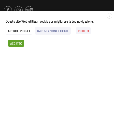
X
Questo sito Web utilizza i cookie per migliorare la tua navigazione.
APPROFONDISCI
IMPOSTAZIONE COOKIE
RIFIUTO
© UNIALEPH Libera Università popolare | by
WEB'S RIVER
ACCETTO
Sintesi e liberatorie
Policy
Cookies Policy
SCOPRI I SEMINARI