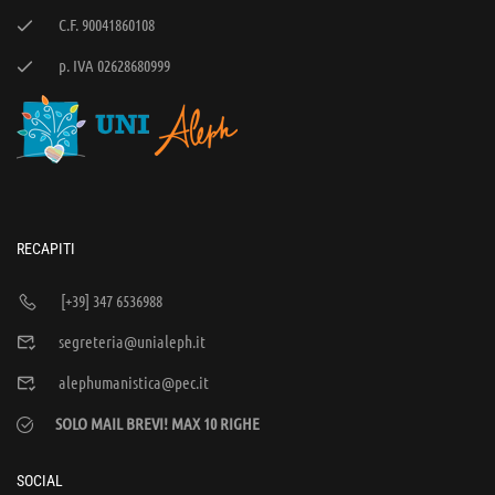
C.F. 90041860108
p. IVA 02628680999
RECAPITI
[+39] 347 6536988
segreteria@unialeph.it
alephumanistica@pec.it
SOLO MAIL BREVI! MAX 10 RIGHE
SOCIAL