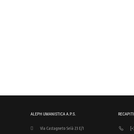
ALEPH UMANISTICA A.P.S.
RECAPITI
Via Castagneto Seià 23 E/1
[+