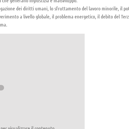
i che generano ingiustizia e malsviluppo.
negazione dei diritti umani, lo sfruttamento del lavoro minorile, il po
overimento a livello globale, il problema energetico, il debito del Ter
ema.
per visualizzare il contenuto.