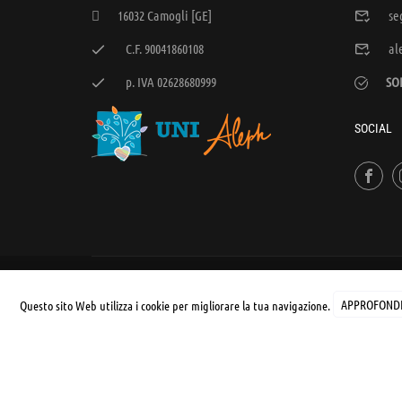
16032 Camogli [GE]
se
C.F. 90041860108
al
p. IVA 02628680999
SO
SOCIAL
© UNIALEPH Libera Università popolare | by
WEB'S RIVER
Questo sito Web utilizza i cookie per migliorare la tua navigazione.
APPROFONDI