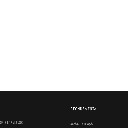
LE FONDAMENTA
39] 347 6536988
Perché Unialeph