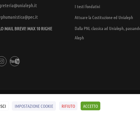
greteria@unialeph.it
I testi fondativi
ephumanistica@pec.it
Attuare la Costituzione ed Unialeph
Dalla PNL classica ad Unialeph, passand
LO MAIL BREVI! MAX 10 RIGHE
Aleph
SCOPRI I SEMINARI
SCI
IMPOSTAZIONE COOKIE
RIFIUTO
ACCETTO