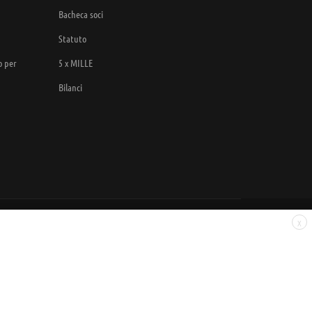
Bacheca soci
Statuto
o per
5 x MILLE
Bilanci
X
Sintesi e liberatorie
Policy
Cookies Policy