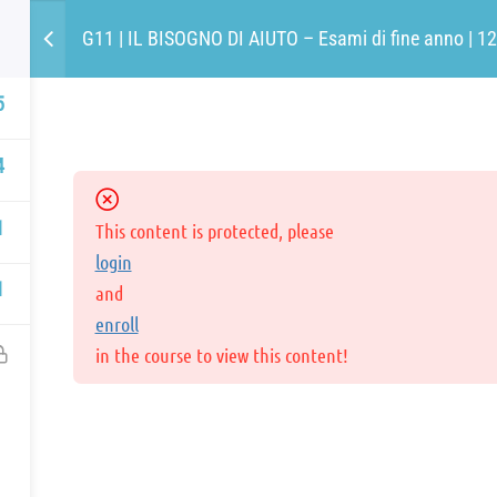
G11 | IL BISOGNO DI AIUTO – Esami di fine anno | 1
LE FONDAMENTA
5
UNIALEPH
AREA SOCI
PUBBLICAZIONI
39] 347 6536988
Perché Unialeph
greteria@unialeph.it
4
I testi fondativi
ephumanistica@pec.it
Attuare la Costituzione ed Unialeph
1
This content is protected, please
Dalla PNL classica ad Unialeph, passand
LO MAIL BREVI! MAX 10 RIGHE
login
Aleph
1
and
enroll
in the course to view this content!