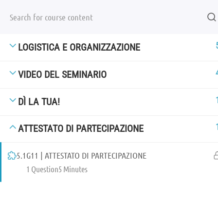
ALEPH UMANISTICA A.P.S.
[+39] 347 6536988
ALEPH UMANISTICA A.P.S.
RECAPITI
LOGISTICA E ORGANIZZAZIONE
Via Castagneto Seià 23 E/1
[+
16032 Camogli [GE]
se
VIDEO DEL SEMINARIO
C.F. 90041860108
al
DÌ LA TUA!
p. IVA 02628680999
SO
ATTESTATO DI PARTECIPAZIONE
SOCIAL
5.1
G11 | ATTESTATO DI PARTECIPAZIONE
1 Question
5 Minutes