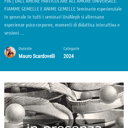
F06 | DALL’AMORE PARTICOLARE ALL’AMORE UNIVERSALE:
FIAMME GEMELLE E ANIME GEMELLE Seminario esperienziale
In generale In tutti i seminari UniAleph si alternano
esperienze psico-corporee, momenti di didattica interattiva e
sessioni …
Docente
Categorie
Mauro Scardovelli
2024