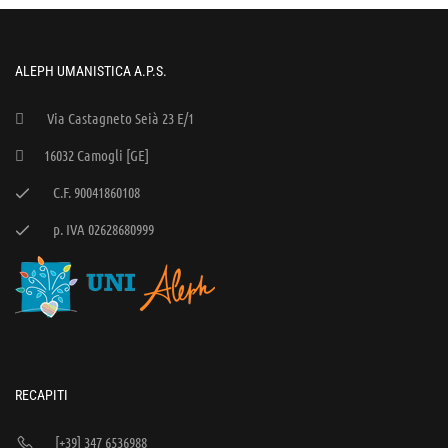
ALEPH UMANISTICA A.P.S.
Via Castagneto Seià 23 E/1
16032 Camogli [GE]
C.F. 90041860108
p. IVA 02628680999
RECAPITI
[+39] 347 6536988