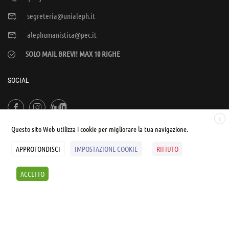
segreteria@unialeph.it
alephumanistica@pec.it
SOLO MAIL BREVI! MAX 10 RIGHE
SOCIAL
X
Questo sito Web utilizza i cookie per migliorare la tua navigazione.
APPROFONDISCI
IMPOSTAZIONE COOKIE
RIFIUTO
© UNIALEPH Libera Università popolare | by
WEB'S RIVER
ACCETTO
Sintesi e liberatorie
Policy
Cookies Policy