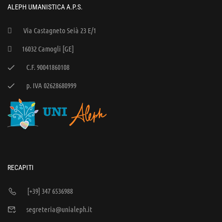
ALEPH UMANISTICA A.P.S.
Via Castagneto Seià 23 E/1
16032 Camogli [GE]
C.F. 90041860108
p. IVA 02628680999
RECAPITI
[+39] 347 6536988
segreteria@unialeph.it