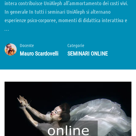
intera contribuisce UniAleph all’ammortamento dei costi vivi.
In generale In tutti i seminari UniAleph si alternano
esperienze psico-corporee, momenti di didattica interattiva e
…
Docente
Categorie
Mauro Scardovelli
SEMINARI ONLINE