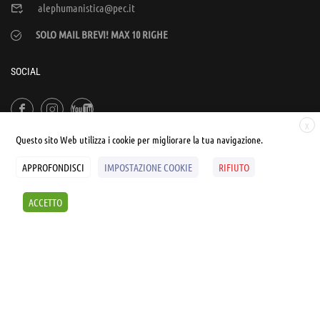
alephumanistica@pec.it
SOLO MAIL BREVI! MAX 10 RIGHE
SOCIAL
X
Questo sito Web utilizza i cookie per migliorare la tua navigazione.
APPROFONDISCI
IMPOSTAZIONE COOKIE
RIFIUTO
© UNIALEPH Libera Università popolare | by
WEB'S RIVER
ACCETTO
Sintesi e liberatorie
Policy
Cookies Policy