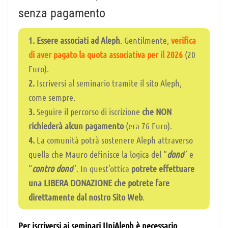
senza pagamento
1.
Essere associati ad Aleph
. Gentilmente,
verifica
di aver pagato la quota associativa per il 2026
(20
Euro).
2.
Iscriversi al seminario tramite il sito Aleph,
come sempre.
3.
Seguire il percorso di iscrizione
che NON
richiederà alcun pagamento
(era 76 Euro).
4.
La comunità potrà sostenere Aleph attraverso
quella che Mauro definisce la logica del “
dono
” e
“
contro dono
”. In quest’ottica
potrete effettuare
una LIBERA DONAZIONE che potrete fare
direttamente dal nostro Sito Web
.
Per iscriversi ai seminari UniAleph è necessario