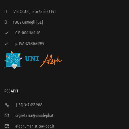
Via Castagneto Seià 23 E/1
16032 Camogli [GE]
C.F. 90041860108
p. IVA 02628680999
RECAPITI
[+39] 347 6536988
segreteria@unialeph.it
alephumanistica@pec.it