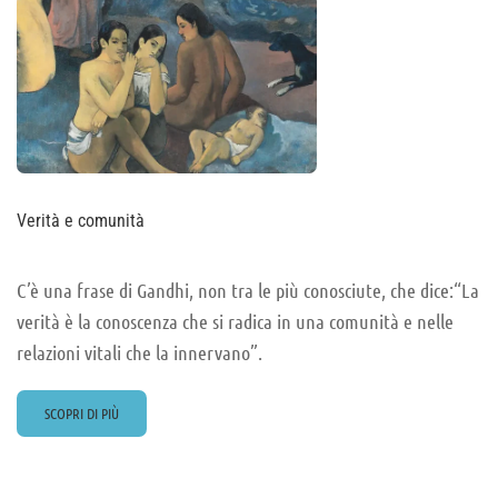
Verità e comunità
C’è una frase di Gandhi, non tra le più conosciute, che dice:“La
verità è la conoscenza che si radica in una comunità e nelle
relazioni vitali che la innervano”.
READ
SCOPRI DI PIÙ
MORE
ABOUT
VERITÀ