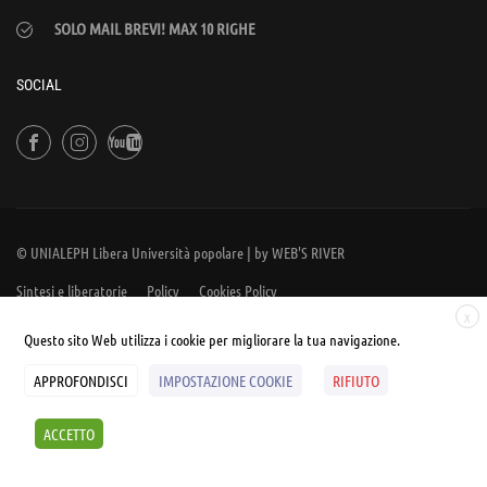
SOLO MAIL BREVI! MAX 10 RIGHE
SOCIAL
© UNIALEPH Libera Università popolare | by
WEB'S RIVER
Sintesi e liberatorie
Policy
Cookies Policy
X
Questo sito Web utilizza i cookie per migliorare la tua navigazione.
APPROFONDISCI
IMPOSTAZIONE COOKIE
RIFIUTO
ACCETTO
SCOPRI I SEMINARI