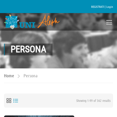
REGISTRATI |
Login
PERSONA
Home
Persona
Showing 1-99 of 362 results