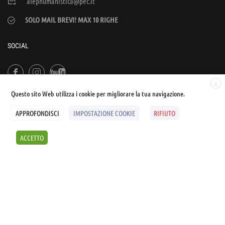
alephumanistica@pec.it
SOLO MAIL BREVI! MAX 10 RIGHE
SOCIAL
X
Questo sito Web utilizza i cookie per migliorare la tua navigazione.
APPROFONDISCI
IMPOSTAZIONE COOKIE
RIFIUTO
© UNIALEPH Libera Università popolare | by
WEB'S RIVER
ACCETTO
Sintesi e liberatorie
Policy
Cookies Policy