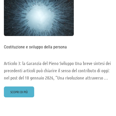
Costituzione e sviluppo della persona
Articolo 3: la Garanzia del Pieno Sviluppo Una breve sintesi dei
precedenti articoli può chiarire il senso del contributo di oggi:
nel post del 10 gennaio 2026, “Una rivoluzione attraverso …
READ
SCOPRI DI PIÙ
MORE
ABOUT
COSTITUZIONE
E