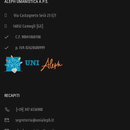
ALEPH UMANISTICA A.P.S.
Via Castagneto Seià 23 E/1
16032 Camogli [GE]
C.F. 90041860108
p. IVA 02628680999
RECAPITI
[+39] 347 6536988
segreteria@unialeph.it