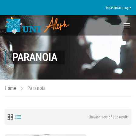
REGISTRATI |
Login
PARANOIA
Home
Paranoia
Showing 1-99 of 362 results