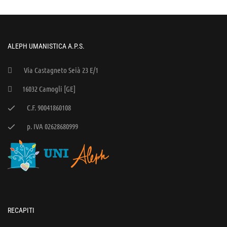
ALEPH UMANISTICA A.P.S.
Via Castagneto Seià 23 E/1
16032 Camogli [GE]
C.F. 90041860108
p. IVA 02628680999
RECAPITI