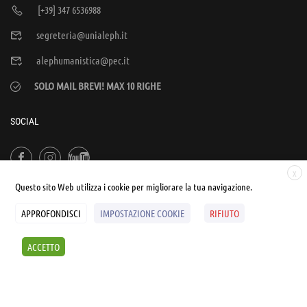
[+39] 347 6536988
segreteria@unialeph.it
alephumanistica@pec.it
SOLO MAIL BREVI! MAX 10 RIGHE
SOCIAL
X
Questo sito Web utilizza i cookie per migliorare la tua navigazione.
APPROFONDISCI
IMPOSTAZIONE COOKIE
RIFIUTO
© UNIALEPH Libera Università popolare | by
WEB'S RIVER
ACCETTO
Sintesi e liberatorie
Policy
Cookies Policy