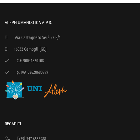
ALEPH UMANISTICA A.P.S.
Via Castagneto Seià 23 E/1
16032 Camogli [GE]
C.F. 90041860108
p. IVA 02628680999
RECAPITI
[+39] 347 6536988