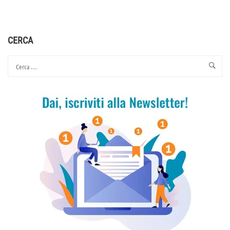
ABOUT
PER
I
DIRITTI
CERCA
COSTITUZIONALI
E
PER
LA
LIBERTÀ
DI
SCELTA
TERAPEUTICA