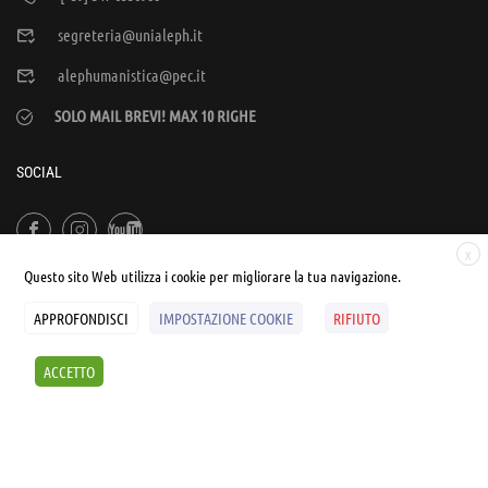
segreteria@unialeph.it
alephumanistica@pec.it
SOLO MAIL BREVI! MAX 10 RIGHE
SOCIAL
X
Questo sito Web utilizza i cookie per migliorare la tua navigazione.
APPROFONDISCI
IMPOSTAZIONE COOKIE
RIFIUTO
© UNIALEPH Libera Università popolare | by
WEB'S RIVER
ACCETTO
Sintesi e liberatorie
Policy
Cookies Policy