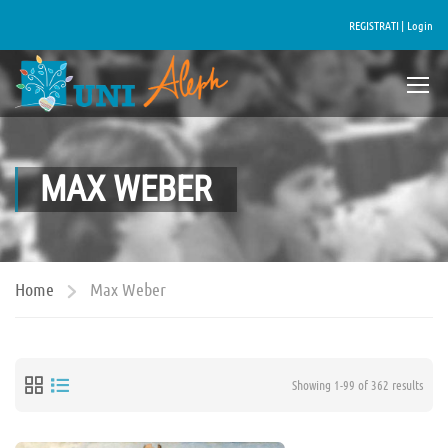
REGISTRATI |
Login
MAX WEBER
Home
Max Weber
Showing 1-99 of 362 results