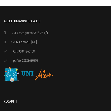
ALEPH UMANISTICA A.P.S.
Via Castagneto Seià 23 E/1
16032 Camogli [GE]
C.F. 90041860108
p. IVA 02628680999
RECAPITI