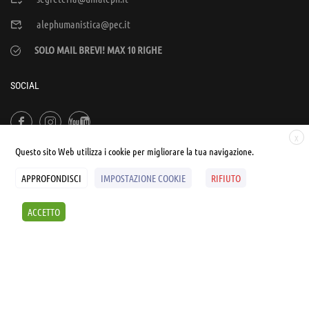
alephumanistica@pec.it
SOLO MAIL BREVI! MAX 10 RIGHE
SOCIAL
X
Questo sito Web utilizza i cookie per migliorare la tua navigazione.
APPROFONDISCI
IMPOSTAZIONE COOKIE
RIFIUTO
© UNIALEPH Libera Università popolare | by
WEB'S RIVER
ACCETTO
Sintesi e liberatorie
Policy
Cookies Policy