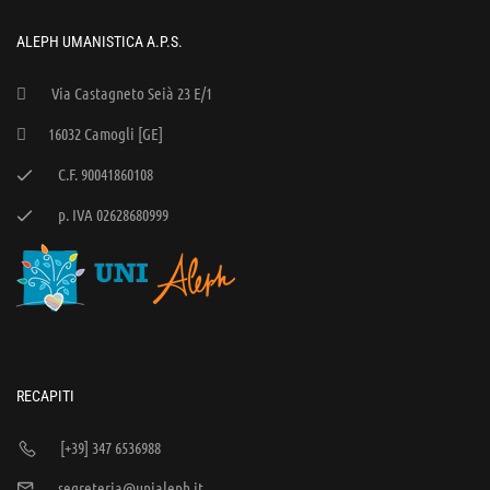
ALEPH UMANISTICA A.P.S.
Via Castagneto Seià 23 E/1
16032 Camogli [GE]
C.F. 90041860108
p. IVA 02628680999
RECAPITI
[+39] 347 6536988
segreteria@unialeph.it