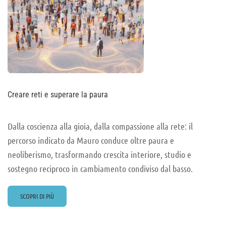
Creare reti e superare la paura
Dalla coscienza alla gioia, dalla compassione alla rete: il
percorso indicato da Mauro conduce oltre paura e
neoliberismo, trasformando crescita interiore, studio e
sostegno reciproco in cambiamento condiviso dal basso.
READ
SCOPRI DI PIÙ
MORE
ABOUT
CREARE