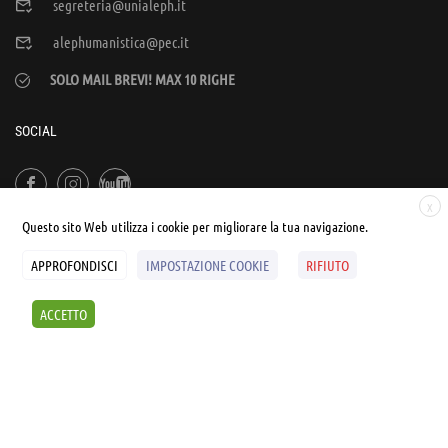
segreteria@unialeph.it
alephumanistica@pec.it
SOLO MAIL BREVI! MAX 10 RIGHE
SOCIAL
X
Questo sito Web utilizza i cookie per migliorare la tua navigazione.
APPROFONDISCI
IMPOSTAZIONE COOKIE
RIFIUTO
© UNIALEPH Libera Università popolare | by
WEB'S RIVER
ACCETTO
Sintesi e liberatorie
Policy
Cookies Policy