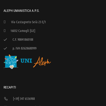
ALEPH UMANISTICA A.P.S.
Via Castagneto Seià 23 E/1
16032 Camogli [GE]
C.F. 90041860108
p. IVA 02628680999
RECAPITI
[+39] 347 6536988