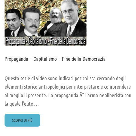
Propaganda – Capitalismo – Fine della Democrazia
Questa serie di video sono indicati per chi sta cercando degli
elementi storico-antropologici per interpretare e comprendere
al meglio il presente. La propaganda Ã¨ l’arma neoliberista con
la quale l’elite …
READ
SCOPRI DI PIÙ
MORE
ABOUT