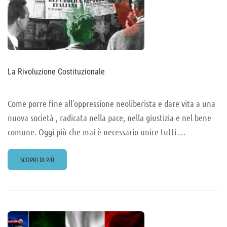
La Rivoluzione Costituzionale
Come porre fine all’oppressione neoliberista e dare vita a una
nuova società , radicata nella pace, nella giustizia e nel bene
comune. Oggi più che mai è necessario unire tutti …
READ
SCOPRI DI PIÙ
MORE
ABOUT
LA
RIVOLUZIONE
COSTITUZIONALE