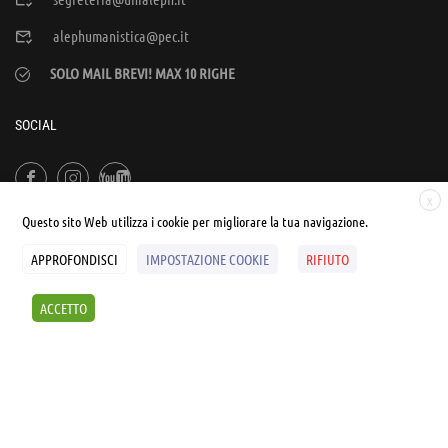
alephumanistica@pec.it
SOLO MAIL BREVI! MAX 10 RIGHE
SOCIAL
X
Questo sito Web utilizza i cookie per migliorare la tua navigazione.
APPROFONDISCI
IMPOSTAZIONE COOKIE
RIFIUTO
© UNIALEPH Libera Università popolare | by
WEB'S RIVER
ACCETTO
Sintesi e liberatorie
Policy
Cookies Policy