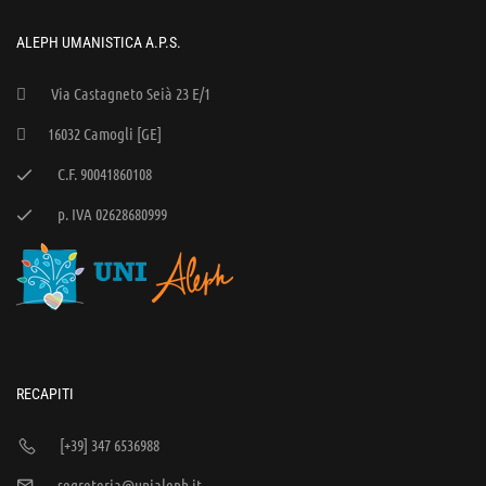
ALEPH UMANISTICA A.P.S.
Via Castagneto Seià 23 E/1
16032 Camogli [GE]
C.F. 90041860108
p. IVA 02628680999
RECAPITI
[+39] 347 6536988
segreteria@unialeph.it