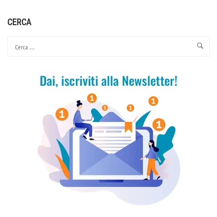
PETIZIONE
POPOLARE:
“NAZIONALIZZAZIONE
CERCA
DEL
DEBITO
PUBBLICO
ATTRAVERSO
IL
BTP
ITALIA”