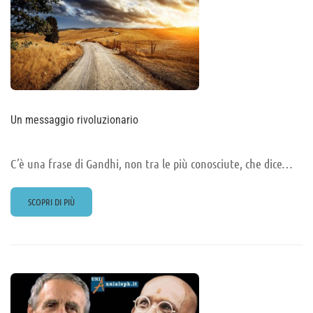
Un messaggio rivoluzionario
C’è una frase di Gandhi, non tra le più conosciute, che dice…
READ
SCOPRI DI PIÙ
MORE
ABOUT
UN
MESSAGGIO
RIVOLUZIONARIO