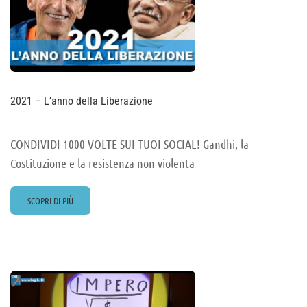
2021 – L’anno della Liberazione
CONDIVIDI 1000 VOLTE SUI TUOI SOCIAL! Gandhi, la
Costituzione e la resistenza non violenta
READ
SCOPRI DI PIÙ
MORE
ABOUT
2021
–
L’ANNO
DELLA
LIBERAZIONE