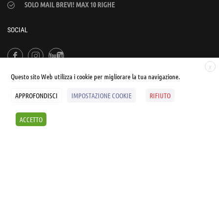
SOLO MAIL BREVI! MAX 10 RIGHE
SOCIAL
X
Questo sito Web utilizza i cookie per migliorare la tua navigazione.
APPROFONDISCI
IMPOSTAZIONE COOKIE
RIFIUTO
© UNIALEPH Libera Università popolare | by
WEB'S RIVER
ACCETTO
Sintesi e liberatorie
Policy
Cookies Policy
SCOPRI I SEMINARI