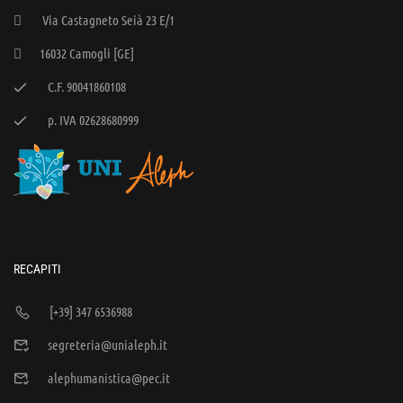
Via Castagneto Seià 23 E/1
16032 Camogli [GE]
C.F. 90041860108
p. IVA 02628680999
RECAPITI
[+39] 347 6536988
segreteria@unialeph.it
alephumanistica@pec.it