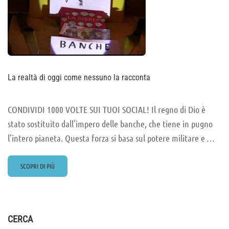
La realtà di oggi come nessuno la racconta
CONDIVIDI 1000 VOLTE SUI TUOI SOCIAL! Il regno di Dio è
stato sostituito dall’impero delle banche, che tiene in pugno
l’intero pianeta. Questa forza si basa sul potere militare e …
READ
SCOPRI DI PIÙ
MORE
ABOUT
LA
REALTÀ
DI
CERCA
OGGI