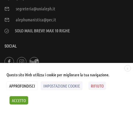
segreteria@unialeph.it
alephumanistica@pec.it
SOLO MAIL BREVI! MAX 10 RIGHE
SOCIAL
X
Questo sito Web utilizza i cookie per migliorare la tua navigazione.
APPROFONDISCI
IMPOSTAZIONE COOKIE
RIFIUTO
© UNIALEPH Libera Università popolare | by
WEB'S RIVER
ACCETTO
Sintesi e liberatorie
Policy
Cookies Policy