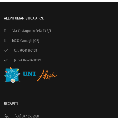
ALEPH UMANISTICA A.P.S.
Via Castagneto Seià 23 E/1
16032 Camogli [GE]
C.F. 90041860108
p. IVA 02628680999
RECAPITI
[+39] 347 6536988