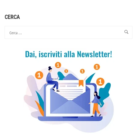
RICONOSCERE
GLI
ERRORI
CERCA
COME
PASSO
PER
LIBERARSENE