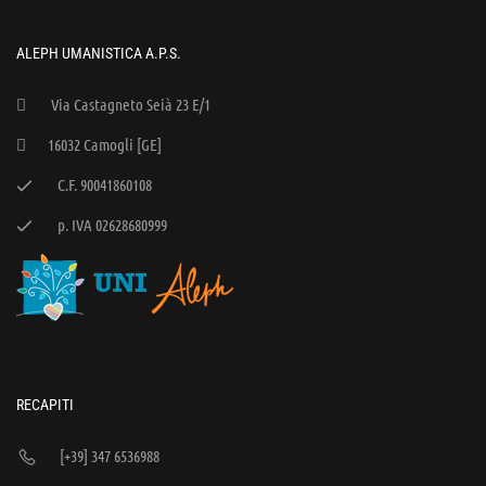
ALEPH UMANISTICA A.P.S.
Via Castagneto Seià 23 E/1
16032 Camogli [GE]
C.F. 90041860108
p. IVA 02628680999
RECAPITI
[+39] 347 6536988