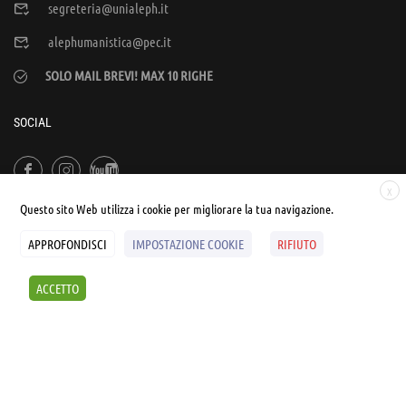
segreteria@unialeph.it
alephumanistica@pec.it
SOLO MAIL BREVI! MAX 10 RIGHE
SOCIAL
X
Questo sito Web utilizza i cookie per migliorare la tua navigazione.
APPROFONDISCI
IMPOSTAZIONE COOKIE
RIFIUTO
© UNIALEPH Libera Università popolare | by
WEB'S RIVER
ACCETTO
Sintesi e liberatorie
Policy
Cookies Policy