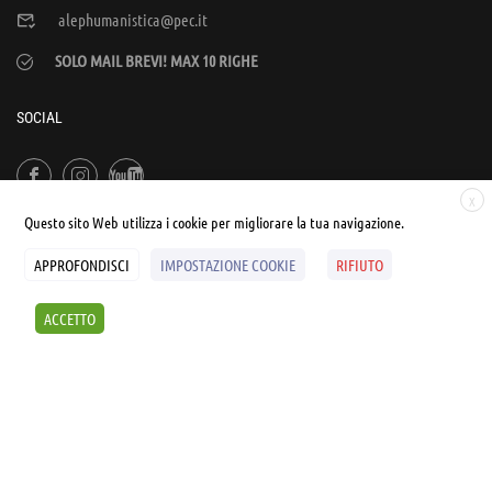
alephumanistica@pec.it
SOLO MAIL BREVI! MAX 10 RIGHE
SOCIAL
X
Questo sito Web utilizza i cookie per migliorare la tua navigazione.
APPROFONDISCI
IMPOSTAZIONE COOKIE
RIFIUTO
© UNIALEPH Libera Università popolare | by
WEB'S RIVER
ACCETTO
Sintesi e liberatorie
Policy
Cookies Policy