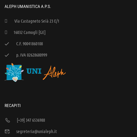
ALEPH UMANISTICA A.P.S.
Via Castagneto Seià 23 E/1
16032 Camogli [GE]
C.F. 90041860108
p. IVA 02628680999
RECAPITI
[+39] 347 6536988
segreteria@unialeph.it