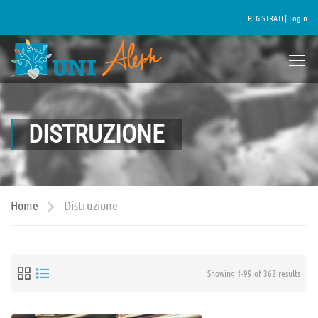
REGISTRATI |
Login
DISTRUZIONE
Home
Distruzione
Showing 1-99 of 362 results