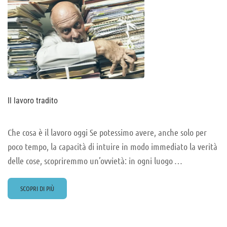
Il lavoro tradito
Che cosa è il lavoro oggi Se potessimo avere, anche solo per
poco tempo, la capacità di intuire in modo immediato la verità
delle cose, scopriremmo un’ovvietà: in ogni luogo …
READ
SCOPRI DI PIÙ
MORE
ABOUT
IL