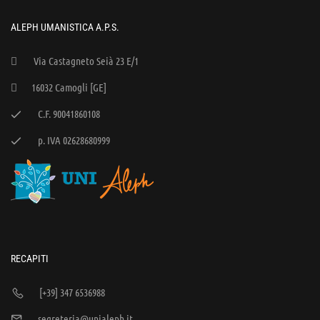
ALEPH UMANISTICA A.P.S.
Via Castagneto Seià 23 E/1
16032 Camogli [GE]
C.F. 90041860108
p. IVA 02628680999
RECAPITI
[+39] 347 6536988
segreteria@unialeph.it