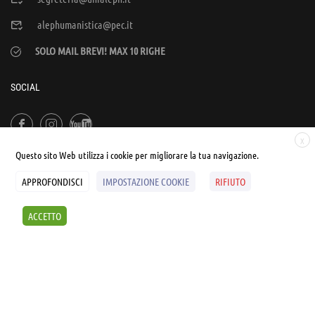
alephumanistica@pec.it
SOLO MAIL BREVI! MAX 10 RIGHE
SOCIAL
X
Questo sito Web utilizza i cookie per migliorare la tua navigazione.
APPROFONDISCI
IMPOSTAZIONE COOKIE
RIFIUTO
© UNIALEPH Libera Università popolare | by
WEB'S RIVER
ACCETTO
Sintesi e liberatorie
Policy
Cookies Policy