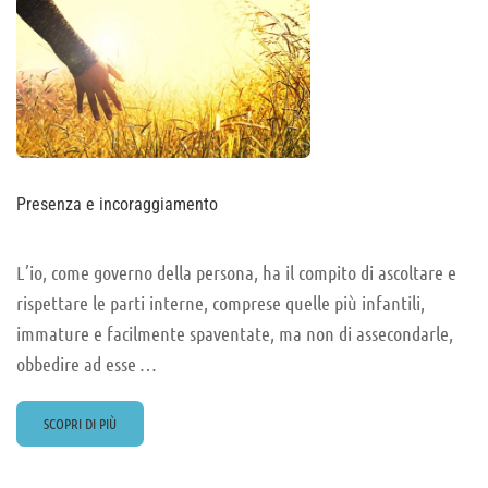
Presenza e incoraggiamento
L’io, come governo della persona, ha il compito di ascoltare e
rispettare le parti interne, comprese quelle più infantili,
immature e facilmente spaventate, ma non di assecondarle,
obbedire ad esse …
READ
SCOPRI DI PIÙ
MORE
ABOUT
PRESENZA