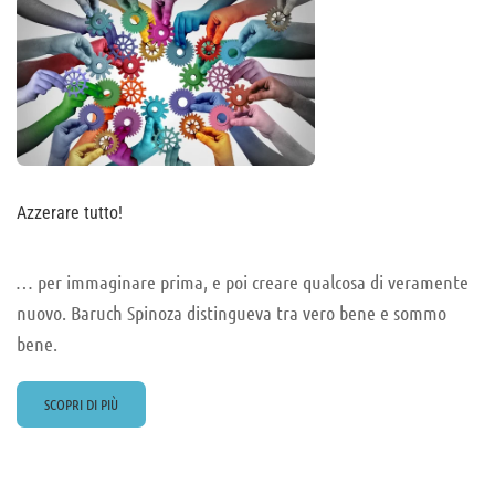
Azzerare tutto!
… per immaginare prima, e poi creare qualcosa di veramente
nuovo. Baruch Spinoza distingueva tra vero bene e sommo
bene.
READ
SCOPRI DI PIÙ
MORE
ABOUT
AZZERARE
TUTTO!