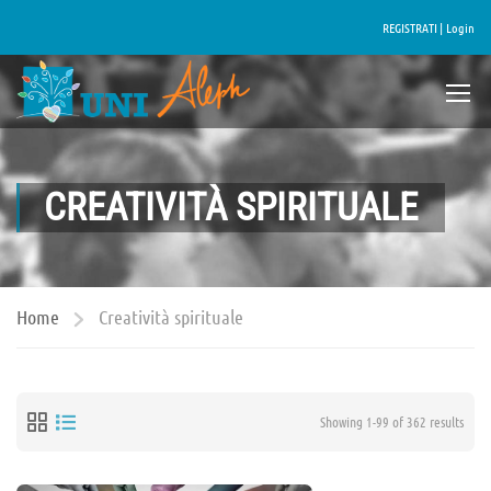
REGISTRATI |
Login
CREATIVITÀ SPIRITUALE
Home
Creatività spirituale
Showing 1-99 of 362 results