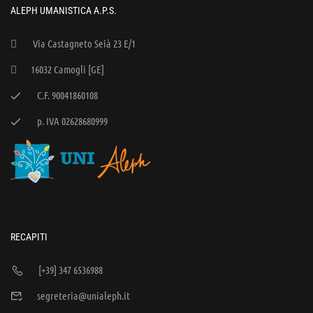
ALEPH UMANISTICA A.P.S.
Via Castagneto Seià 23 E/1
16032 Camogli [GE]
C.F. 90041860108
p. IVA 02628680999
RECAPITI
[+39] 347 6536988
segreteria@unialeph.it