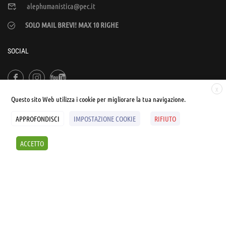
alephumanistica@pec.it
SOLO MAIL BREVI! MAX 10 RIGHE
SOCIAL
X
Questo sito Web utilizza i cookie per migliorare la tua navigazione.
APPROFONDISCI
IMPOSTAZIONE COOKIE
RIFIUTO
© UNIALEPH Libera Università popolare | by
WEB'S RIVER
ACCETTO
Sintesi e liberatorie
Policy
Cookies Policy