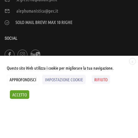
alephumanistica@pec.it
SOLO MAIL BREVI! MAX 10 RIGHE
SOCIAL
X
Questo sito Web utilizza i cookie per migliorare la tua navigazione.
APPROFONDISCI
IMPOSTAZIONE COOKIE
RIFIUTO
© UNIALEPH Libera Università popolare | by
WEB'S RIVER
ACCETTO
Sintesi e liberatorie
Policy
Cookies Policy