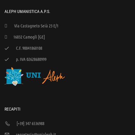
ALEPH UMANISTICA A.P.S.
Via Castagneto Seià 23 E/1
16032 Camogli [GE]
C.F. 90041860108
p. IVA 02628680999
RECAPITI
[+39] 347 6536988
segreteria@unialeph.it