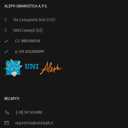
ALEPH UMANISTICA A.P.S.
Via Castagneto Seià 23 E/1
16032 Camogli [GE]
C.F. 90041860108
p. IVA 02628680999
RECAPITI
[+39] 347 6536988
segreteria@unialeph.it