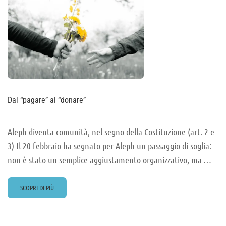
Dal “pagare” al “donare”
Aleph diventa comunità, nel segno della Costituzione (art. 2 e
3) Il 20 febbraio ha segnato per Aleph un passaggio di soglia:
non è stato un semplice aggiustamento organizzativo, ma …
READ
SCOPRI DI PIÙ
MORE
ABOUT
DAL