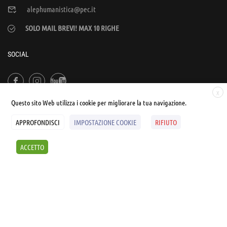
alephumanistica@pec.it
SOLO MAIL BREVI! MAX 10 RIGHE
SOCIAL
X
Questo sito Web utilizza i cookie per migliorare la tua navigazione.
APPROFONDISCI
IMPOSTAZIONE COOKIE
RIFIUTO
© UNIALEPH Libera Università popolare | by
WEB'S RIVER
ACCETTO
Sintesi e liberatorie
Policy
Cookies Policy