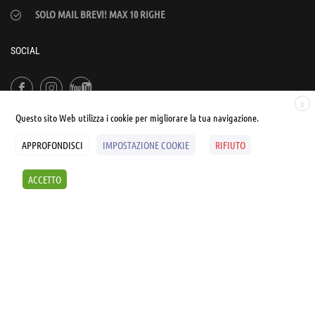
SOLO MAIL BREVI! MAX 10 RIGHE
SOCIAL
X
Questo sito Web utilizza i cookie per migliorare la tua navigazione.
APPROFONDISCI
IMPOSTAZIONE COOKIE
RIFIUTO
© UNIALEPH Libera Università popolare | by
WEB'S RIVER
ACCETTO
Sintesi e liberatorie
Policy
Cookies Policy
SCOPRI I SEMINARI