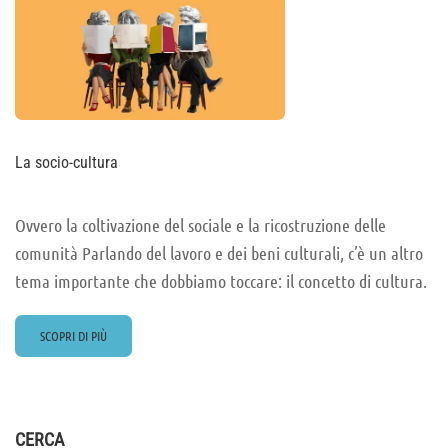
La socio-cultura
Ovvero la coltivazione del sociale e la ricostruzione delle
comunità Parlando del lavoro e dei beni culturali, c’è un altro
tema importante che dobbiamo toccare: il concetto di cultura.
READ
SCOPRI DI PIÙ
MORE
ABOUT
LA
SOCIO-
CULTURA
CERCA