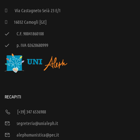
Via Castagneto Seià 23 E/1
16032 Camogli [GE]
C.F. 90041860108
p. IVA 02628680999
RECAPITI
[+39] 347 6536988
segreteria@unialeph.it
alephumanistica@pec.it