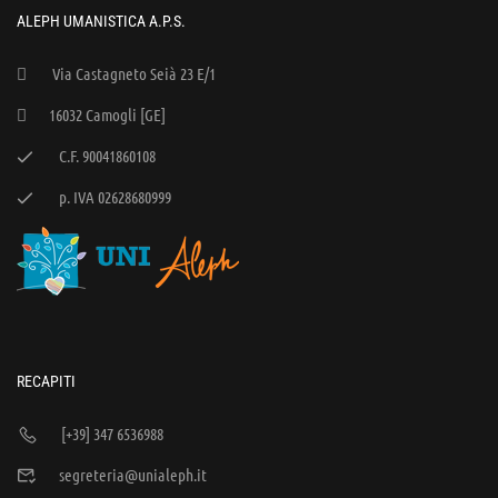
ALEPH UMANISTICA A.P.S.
Via Castagneto Seià 23 E/1
16032 Camogli [GE]
C.F. 90041860108
p. IVA 02628680999
RECAPITI
[+39] 347 6536988
segreteria@unialeph.it