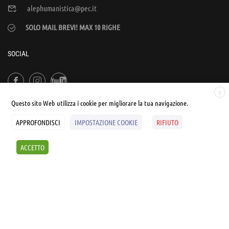
alephumanistica@pec.it
SOLO MAIL BREVI! MAX 10 RIGHE
SOCIAL
X
Questo sito Web utilizza i cookie per migliorare la tua navigazione.
APPROFONDISCI
IMPOSTAZIONE COOKIE
RIFIUTO
© UNIALEPH Libera Università popolare | by
WEB'S RIVER
ACCETTO
Sintesi e liberatorie
Policy
Cookies Policy