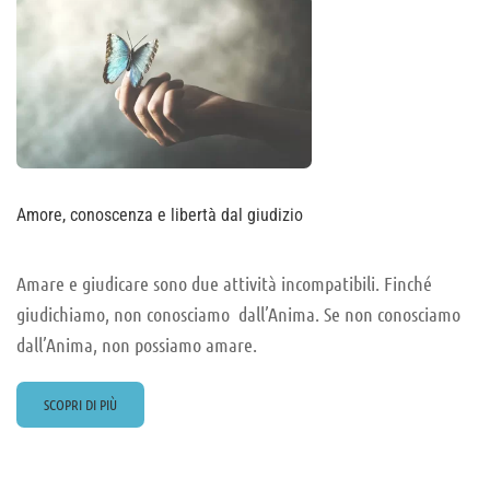
Amore, conoscenza e libertà dal giudizio
Amare e giudicare sono due attività incompatibili. Finché
giudichiamo, non conosciamo dall’Anima. Se non conosciamo
dall’Anima, non possiamo amare.
READ
SCOPRI DI PIÙ
MORE
ABOUT
AMORE,