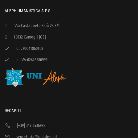
ALEPH UMANISTICA A.P.S.
Via Castagneto Seià 23 E/1
16032 Camogli [GE]
C.F. 90041860108
p. IVA 02628680999
RECAPITI
[+39] 347 6536988
segreteria@unialeph.it