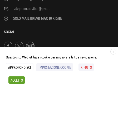
alephumanistica@pec.it
SOLO MAIL BREVI! MAX 10 RIGHE
SOCIAL
X
Questo sito Web utilizza i cookie per migliorare la tua navigazione.
APPROFONDISCI
IMPOSTAZIONE COOKIE
RIFIUTO
© UNIALEPH Libera Università popolare | by
WEB'S RIVER
ACCETTO
Sintesi e liberatorie
Policy
Cookies Policy