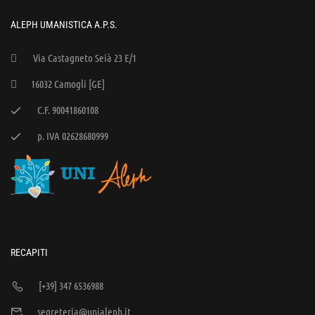
ALEPH UMANISTICA A.P.S.
Via Castagneto Seià 23 E/1
16032 Camogli [GE]
C.F. 90041860108
p. IVA 02628680999
RECAPITI
[+39] 347 6536988
segreteria@unialeph.it