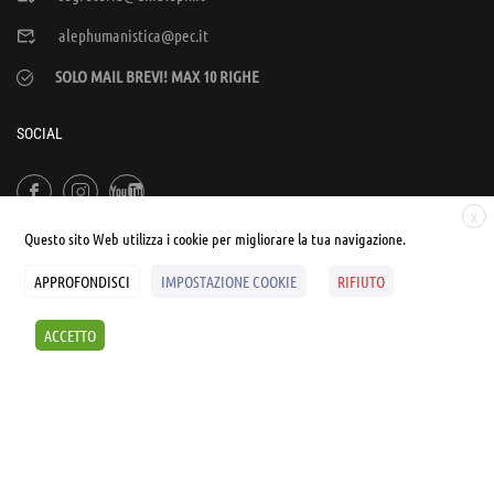
alephumanistica@pec.it
SOLO MAIL BREVI! MAX 10 RIGHE
SOCIAL
X
Questo sito Web utilizza i cookie per migliorare la tua navigazione.
APPROFONDISCI
IMPOSTAZIONE COOKIE
RIFIUTO
© UNIALEPH Libera Università popolare | by
WEB'S RIVER
ACCETTO
Sintesi e liberatorie
Policy
Cookies Policy