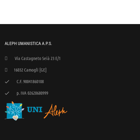
ALEPH UMANISTICA A.P.S.
Via Castagneto Seià 23 E/1
16032 Camogli [GE]
C.F. 90041860108
p. IVA 02628680999