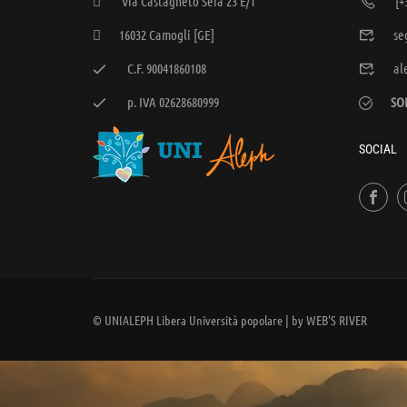
Via Castagneto Seià 23 E/1
[+
16032 Camogli [GE]
se
C.F. 90041860108
al
p. IVA 02628680999
SO
SOCIAL
© UNIALEPH Libera Università popolare | by
WEB'S RIVER