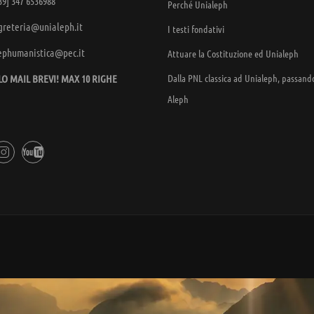
39] 347 6536988
Perché Unialeph
greteria@unialeph.it
I testi fondativi
ephumanistica@pec.it
Attuare la Costituzione ed Unialeph
Dalla PNL classica ad Unialeph, passand
LO MAIL BREVI! MAX 10 RIGHE
Aleph
SCOPRI I SEMINARI