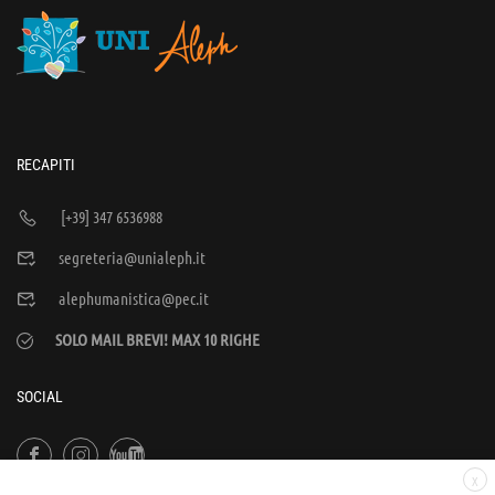
RECAPITI
[+39] 347 6536988
segreteria@unialeph.it
alephumanistica@pec.it
SOLO MAIL BREVI! MAX 10 RIGHE
SOCIAL
X