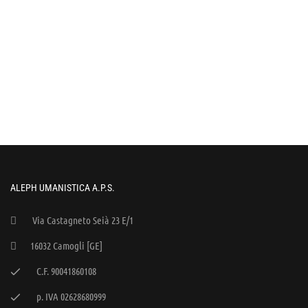
ALEPH UMANISTICA A.P.S.
Via Castagneto Seià 23 E/1
16032 Camogli [GE]
C.F. 90041860108
p. IVA 02628680999