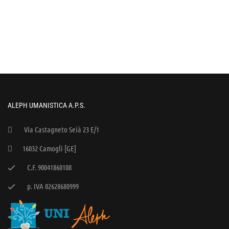
ALEPH UMANISTICA A.P.S.
Via Castagneto Seià 23 E/1
16032 Camogli [GE]
C.F. 90041860108
p. IVA 02628680999