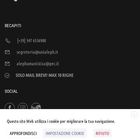
RECAPITI
[+39] 347 6536988
segreteria@unialeph.it
alephumanistica@pec.it
SOLO MAIL BREVI! MAX 10 RIGHE
SOCIAL
X
Questo sito Web utilizza i cookie per migliorare la tua navigazione.
APPROFONDISCI
IMPOSTAZIONE COOKIE
RIFIUTO
© UNIALEPH Libera Università popolare | by
WEB'S RIVER